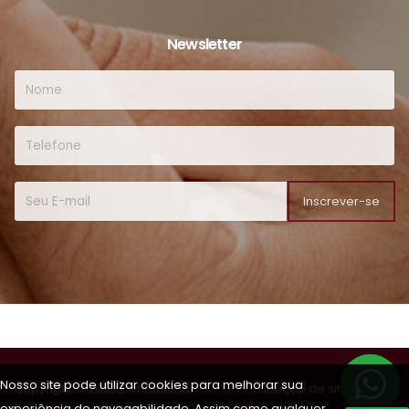
Newsletter
Inscrever-se
Nosso site pode utilizar cookies para melhorar sua
Copyright © 2026 Contablima
Criação de sites
experiência de navegabilidade. Assim como qualquer